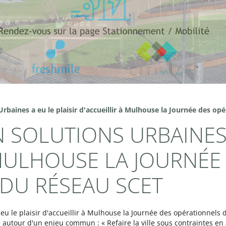
Urbaines a eu le plaisir d'accueillir à Mulhouse la Journée des o
EN SOLUTIONS URBAINES 
 MULHOUSE LA JOURNÉE
DU RÉSEAU SCET
 eu le plaisir d'accueillir à Mulhouse la Journée des opérationnels 
utour d'un enjeu commun : « Refaire la ville sous contraintes en a