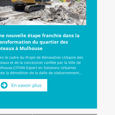
ne nouvelle étape franchie dans la
ransformation du quartier des
oteaux à Mulhouse
ns le cadre du Projet de Rénovation Urbaine des
teaux et de la concession confiée par la Ville de
lhouse,CITIVIA Expert en Solutions Urbaines
lote la démolition de la dalle de stationnement...
En savoir plus