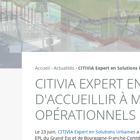
Accueil
›
Actualités
›
CITIVIA Expert en Solutions 
Vous
CITIVIA EXPERT 
êtes
ici
D'ACCUEILLIR À
OPÉRATIONNELS 
Le 23 juin,
CITIVIA Expert en Solutions Urbaines
a
EPL du Grand Est et de Bourgogne-Franche-Comté a