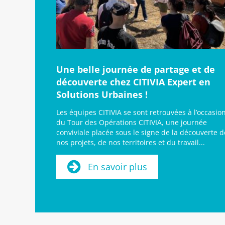
Une belle journée de partage et de
découverte chez CITIVIA Expert en
Solutions Urbaines !
Les équipes CITIVIA se sont retrouvées à l’occasio
du Tour des Opérations CITIVIA, une journée
conviviale placée sous le signe de la découverte d
nos projets, de nos territoires et du travail...
En savoir plus