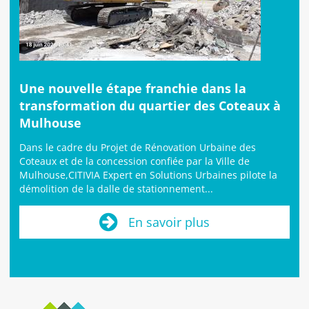
Une nouvelle étape franchie dans la
transformation du quartier des Coteaux à
Mulhouse
Dans le cadre du Projet de Rénovation Urbaine des
Coteaux et de la concession confiée par la Ville de
Mulhouse,CITIVIA Expert en Solutions Urbaines pilote la
démolition de la dalle de stationnement...
En savoir plus