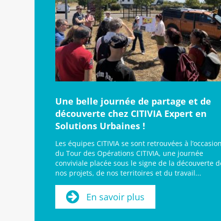
Une belle journée de partage et de
découverte chez CITIVIA Expert en
Solutions Urbaines !
Les équipes CITIVIA se sont retrouvées à l’occasio
du Tour des Opérations CITIVIA, une journée
conviviale placée sous le signe de la découverte d
nos projets, de nos territoires et du travail...
En savoir plus