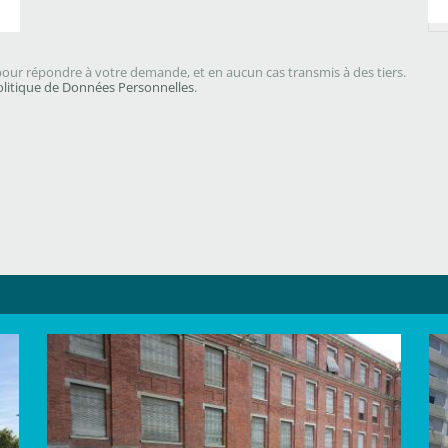
our répondre à votre demande, et en aucun cas transmis à des tiers.
olitique de Données Personnelles
.