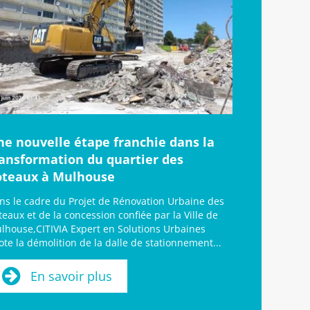
ne nouvelle étape franchie dans la
ransformation du quartier des
oteaux à Mulhouse
ns le cadre du Projet de Rénovation Urbaine des
teaux et de la concession confiée par la Ville de
lhouse,CITIVIA Expert en Solutions Urbaines
lote la démolition de la dalle de stationnement...
En savoir plus