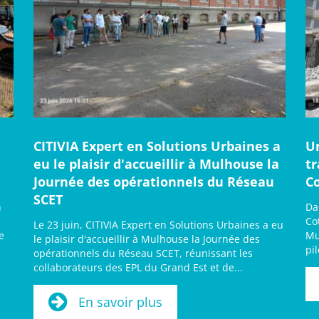
CITIVIA Expert en Solutions Urbaines a
U
eu le plaisir d'accueillir à Mulhouse la
t
Journée des opérationnels du Réseau
C
SCET
n
Da
Co
Le 23 juin, CITIVIA Expert en Solutions Urbaines a eu
e
Mu
le plaisir d'accueillir à Mulhouse la Journée des
pi
opérationnels du Réseau SCET, réunissant les
collaborateurs des EPL du Grand Est et de...
En savoir plus