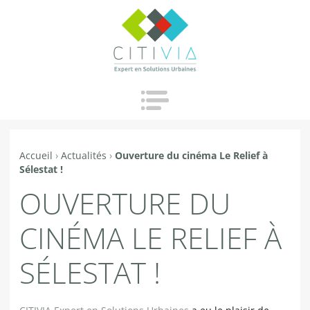
Jump to navigation
Accueil
›
Actualités
›
Ouverture du cinéma Le Relief à
Vous
Sélestat !
êtes
OUVERTURE DU
ici
CINÉMA LE RELIEF À
SÉLESTAT !