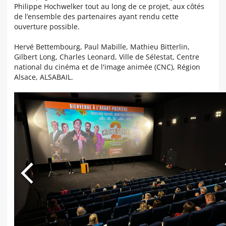
Philippe Hochwelker
tout au long de ce projet, aux côtés
de l’ensemble des partenaires ayant rendu cette
ouverture possible.
Hervé Bettembourg, Paul Mabille, Mathieu Bitterlin,
Gilbert Long, Charles Leonard, Ville de Sélestat, Centre
national du cinéma et de l'image animée (CNC), Région
Alsace, ALSABAIL.