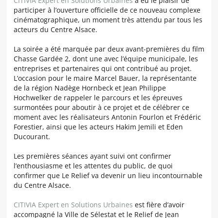
CITIVIA Expert en Solutions Urbaines
a eu le plaisir de
participer à l’ouverture officielle de ce nouveau complexe
cinématographique, un moment très attendu par tous les
acteurs du Centre Alsace.
La soirée a été marquée par deux avant-premières du film
Chasse Gardée 2, dont une avec l’équipe municipale, les
entreprises et partenaires qui ont contribué au projet.
L’occasion pour le maire Marcel Bauer, la représentante
de la région
Nadège Hornbeck
et
Jean Philippe
Hochwelker
de rappeler le parcours et les épreuves
surmontées pour aboutir à ce projet et de célébrer ce
moment avec les réalisateurs Antonin Fourlon et Frédéric
Forestier, ainsi que les acteurs Hakim Jemili et
Eden
Ducourant
.
Les premières séances ayant suivi ont confirmer
l’enthousiasme et les attentes du public, de quoi
confirmer que Le Relief va devenir un lieu incontournable
du Centre Alsace.
CITIVIA Expert en Solutions Urbaines
est fière d’avoir
accompagné la Ville de Sélestat
et le Relief de
Jean