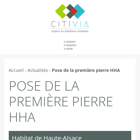
Jump to navigation
Accueil
›
Actualités
›
Pose de la première pierre HHA
Vous
POSE DE LA
êtes
ici
PREMIÈRE PIERRE
HHA
Habitat de Haute-Alsace