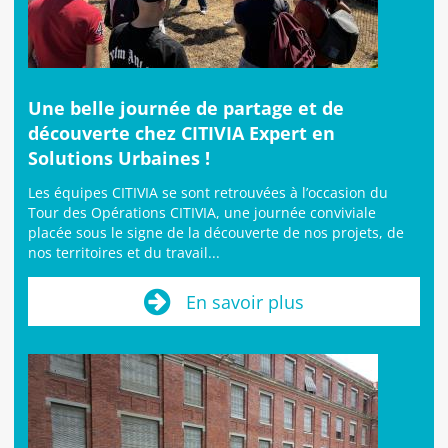
Une belle journée de partage et de
découverte chez CITIVIA Expert en
Solutions Urbaines !
Les équipes CITIVIA se sont retrouvées à l’occasion du
Tour des Opérations CITIVIA, une journée conviviale
placée sous le signe de la découverte de nos projets, de
nos territoires et du travail...
En savoir plus