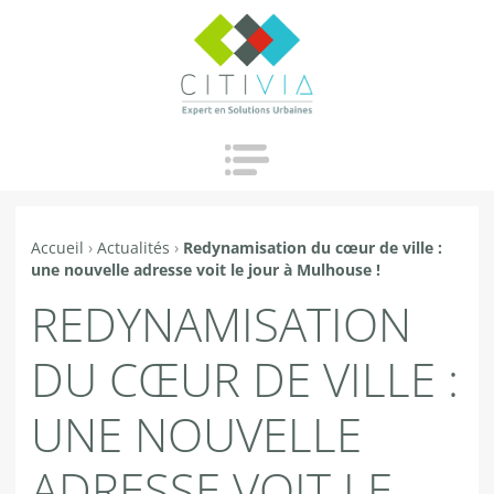
Jump to navigation
Accueil
›
Actualités
›
Redynamisation du cœur de ville :
Vous
une nouvelle adresse voit le jour à Mulhouse !
êtes
REDYNAMISATION
ici
DU CŒUR DE VILLE :
UNE NOUVELLE
ADRESSE VOIT LE