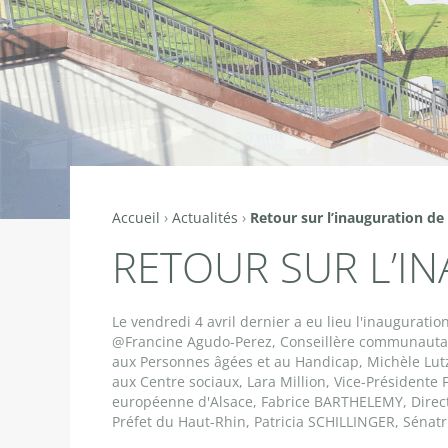
Accueil
›
Actualités
›
Retour sur l’inauguration de
Vous
RETOUR SUR L’I
êtes
ici
Le vendredi 4 avril dernier a eu lieu l'inaugurat
@Francine Agudo-Perez, Conseillère communautaire
aux Personnes âgées et au Handicap, Michèle Lutz
aux Centre sociaux, Lara Million, Vice-Présidente 
européenne d'Alsace, Fabrice BARTHELEMY, Direct
Préfet du Haut-Rhin, Patricia SCHILLINGER, Sénatr