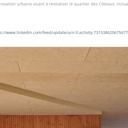
énovation urbaine visant à revitaliser le quartier des Côteaux, incl
ps://www.linkedin.com/feed/update/urn:li:activity:73153862067567