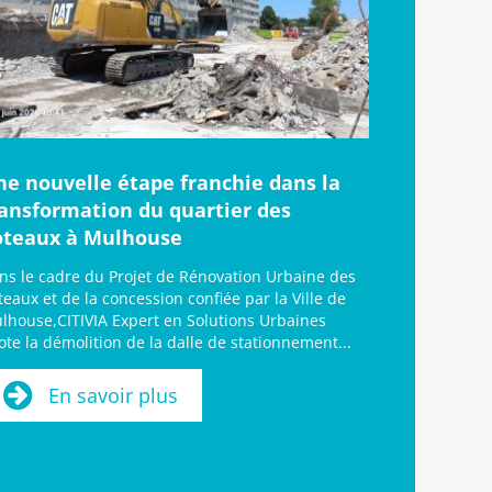
ne nouvelle étape franchie dans la
ransformation du quartier des
oteaux à Mulhouse
ns le cadre du Projet de Rénovation Urbaine des
teaux et de la concession confiée par la Ville de
lhouse,CITIVIA Expert en Solutions Urbaines
lote la démolition de la dalle de stationnement...
En savoir plus