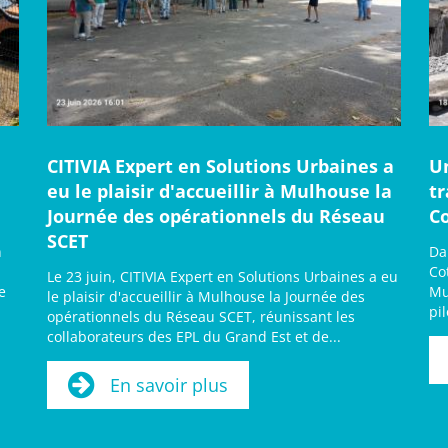
CITIVIA Expert en Solutions Urbaines a
U
eu le plaisir d'accueillir à Mulhouse la
t
Journée des opérationnels du Réseau
C
SCET
n
Da
Co
Le 23 juin, CITIVIA Expert en Solutions Urbaines a eu
e
Mu
le plaisir d'accueillir à Mulhouse la Journée des
pi
opérationnels du Réseau SCET, réunissant les
collaborateurs des EPL du Grand Est et de...
En savoir plus