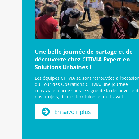
Une belle journée de partage et de
découverte chez CITIVIA Expert en
Solutions Urbaines !
Les équipes CITIVIA se sont retrouvées à l’occasio
du Tour des Opérations CITIVIA, une journée
conviviale placée sous le signe de la découverte d
nos projets, de nos territoires et du travail...
En savoir plus