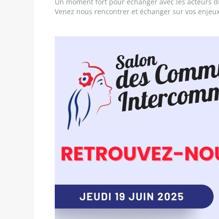
Un moment fort pour échanger avec les acteurs du 
Venez nous rencontrer et échanger sur vos enjeux, 