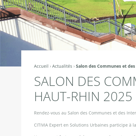
Accueil
›
Actualités
›
Salon des Communes et des 
Vous
SALON DES COM
êtes
ici
HAUT-RHIN 2025
Rendez-vous au Salon des Communes et des Inte
CITIVIA Expert en Solutions Urbaines participe à l