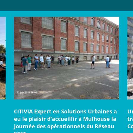
CITIVIA Expert en Solutions Urbaines a
U
eu le plaisir d'accueillir à Mulhouse la
t
Journée des opérationnels du Réseau
C