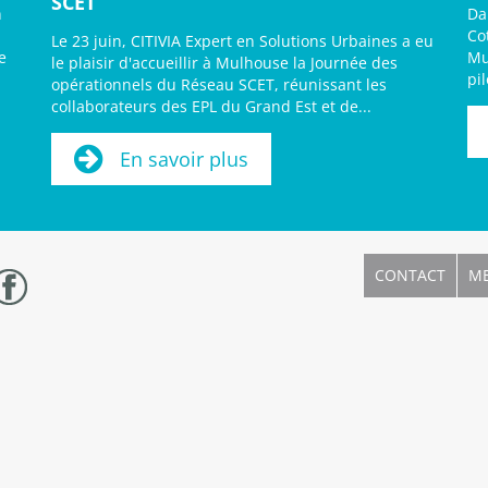
SCET
n
Da
Co
Le 23 juin, CITIVIA Expert en Solutions Urbaines a eu
e
Mu
le plaisir d'accueillir à Mulhouse la Journée des
pi
opérationnels du Réseau SCET, réunissant les
collaborateurs des EPL du Grand Est et de...
En savoir plus
CONTACT
ME