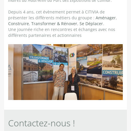
maires du Haut-Rhin au Parc des Expositions de Colmar.
Depuis 4 ans, cet évènement permet à CITIVIA de
présenter les différents métiers du groupe :
Aménager
,
Construire
,
Transformer &
Rénover
,
Se Déplacer
.
Une journée riche en rencontres et échanges avec nos
différents partenaires et actionnaires
Contactez-nous !