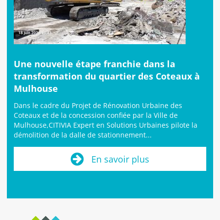
Une nouvelle étape franchie dans la
transformation du quartier des Coteaux à
Mulhouse
Dans le cadre du Projet de Rénovation Urbaine des
Coteaux et de la concession confiée par la Ville de
Mulhouse,CITIVIA Expert en Solutions Urbaines pilote la
démolition de la dalle de stationnement...
En savoir plus