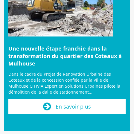
Une nouvelle étape franchie dans la
transformation du quartier des Coteaux à
Mulhouse
Dans le cadre du Projet de Rénovation Urbaine des
Coteaux et de la concession confiée par la Ville de
Mulhouse,CITIVIA Expert en Solutions Urbaines pilote la
démolition de la dalle de stationnement...
En savoir plus