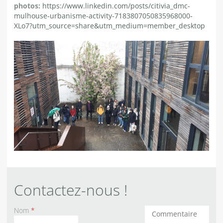
photos:
https://www.linkedin.com/posts/citivia_dmc-
mulhouse-urbanisme-activity-7183807050835968000-
XLo7?utm_source=share&utm_medium=member_desktop
Contactez-nous !
Nom
*
Commentaires