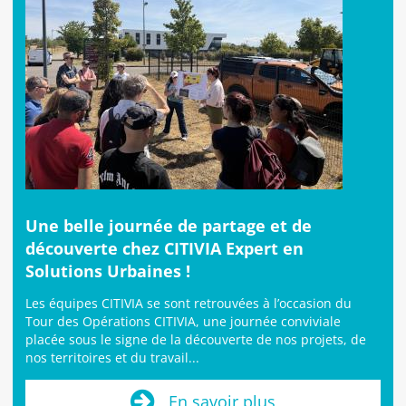
Une belle journée de partage et de
découverte chez CITIVIA Expert en
Solutions Urbaines !
Les équipes CITIVIA se sont retrouvées à l’occasion du
Tour des Opérations CITIVIA, une journée conviviale
placée sous le signe de la découverte de nos projets, de
nos territoires et du travail...
En savoir plus