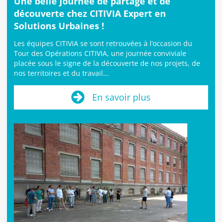
Une belle journée de partage et de
découverte chez CITIVIA Expert en
Solutions Urbaines !
Les équipes CITIVIA se sont retrouvées à l’occasion du
Tour des Opérations CITIVIA, une journée conviviale
placée sous le signe de la découverte de nos projets, de
nos territoires et du travail...
En savoir plus