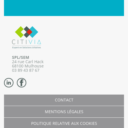
SPL/SEM
24 rue Carl Hack
68100 Mulhouse
03 89 43 87 67
CONTACT
MENTIONS LÉGALES
POLITIQUE RELATIVE AUX COOKIES