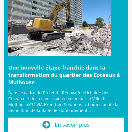
Une nouvelle étape franchie dans la
transformation du quartier des Coteaux à
Mulhouse
Dans le cadre du Projet de Rénovation Urbaine des
Coteaux et de la concession confiée par la Ville de
Mulhouse,CITIVIA Expert en Solutions Urbaines pilote la
démolition de la dalle de stationnement...
En savoir plus