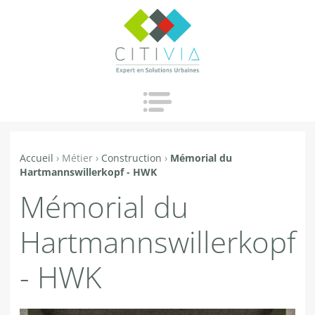
Jump to navigation
Accueil
›
Métier
›
Construction
›
Mémorial du
Vous
Hartmannswillerkopf - HWK
êtes
Mémorial du
ici
Hartmannswillerkopf
- HWK