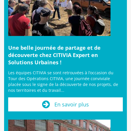
Une belle journée de partage et de
découverte chez CITIVIA Expert en
Solutions Urbaines !
Les équipes CITIVIA se sont retrouvées à l’occasion du
Tour des Opérations CITIVIA, une journée conviviale
placée sous le signe de la découverte de nos projets, de
nos territoires et du travail...
En savoir plus