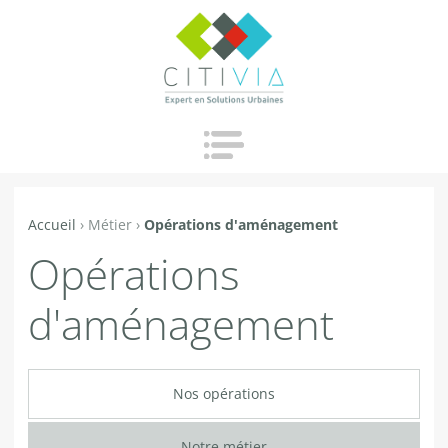
Jump to navigation
Accueil
›
Métier
›
Opérations d'aménagement
Vous
Opérations
êtes
ici
d'aménagement
Nos opérations
Notre métier