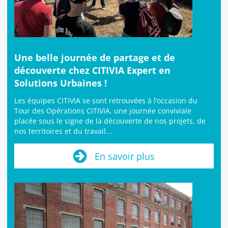
Une belle journée de partage et de
découverte chez CITIVIA Expert en
Solutions Urbaines !
Les équipes CITIVIA se sont retrouvées à l’occasion du
Tour des Opérations CITIVIA, une journée conviviale
placée sous le signe de la découverte de nos projets, de
nos territoires et du travail...
En savoir plus