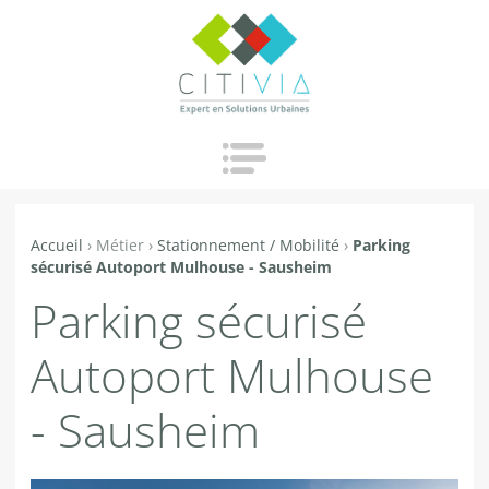
Jump to navigation
Accueil
›
Métier
›
Stationnement / Mobilité
›
Parking
Vous
sécurisé Autoport Mulhouse - Sausheim
êtes
Parking sécurisé
ici
Autoport Mulhouse
- Sausheim