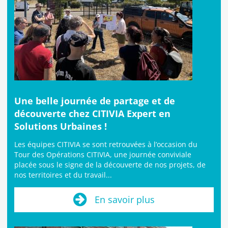
Une belle journée de partage et de
découverte chez CITIVIA Expert en
Solutions Urbaines !
Les équipes CITIVIA se sont retrouvées à l’occasion du
Tour des Opérations CITIVIA, une journée conviviale
placée sous le signe de la découverte de nos projets, de
nos territoires et du travail...
En savoir plus