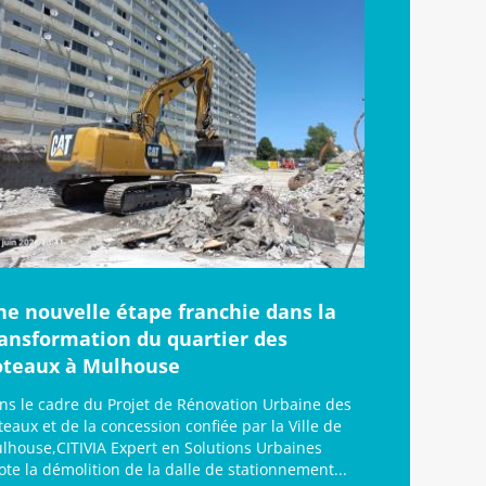
ne nouvelle étape franchie dans la
ransformation du quartier des
oteaux à Mulhouse
ns le cadre du Projet de Rénovation Urbaine des
teaux et de la concession confiée par la Ville de
lhouse,CITIVIA Expert en Solutions Urbaines
lote la démolition de la dalle de stationnement...