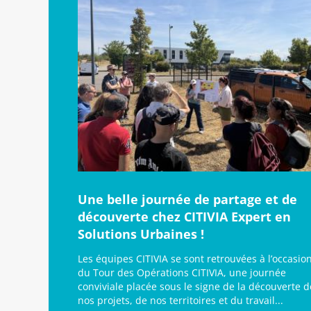
Une belle journée de partage et de
découverte chez CITIVIA Expert en
Solutions Urbaines !
Les équipes CITIVIA se sont retrouvées à l’occasio
du Tour des Opérations CITIVIA, une journée
conviviale placée sous le signe de la découverte d
nos projets, de nos territoires et du travail...