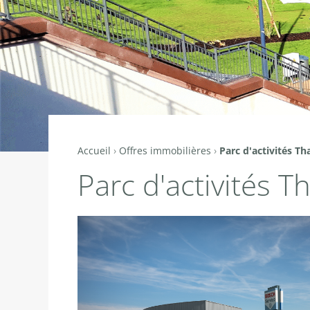
Accueil
›
Offres immobilières
›
Parc d'activités T
Vous
Parc d'activités 
êtes
ici