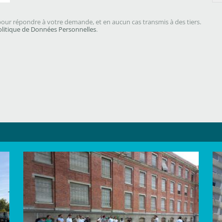
our répondre à votre demande, et en aucun cas transmis à des tiers.
olitique de Données Personnelles
.