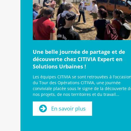
Une belle journée de partage et de
découverte chez CITIVIA Expert en
Solutions Urbaines !
Les équipes CITIVIA se sont retrouvées à l’occasio
du Tour des Opérations CITIVIA, une journée
conviviale placée sous le signe de la découverte d
nos projets, de nos territoires et du travail...
En savoir plus