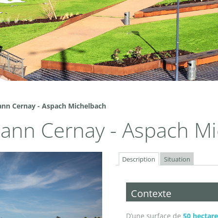
hann Cernay - Aspach Michelbach
Thann Cernay - Aspach M
Description
Situation
Contexte
D’une surface de
50 hectare