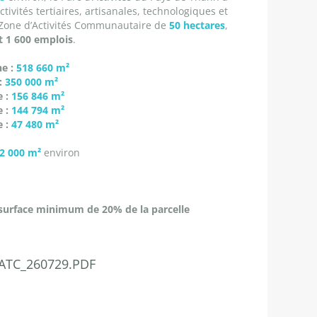
ctivités tertiaires, artisanales, technologiques et
a Zone d’Activités Communautaire de
50 hectares
,
t 1 600 emplois
.
e :
518 660 m²
:
350 000 m²
 :
156 846 m²
 :
144 794 m²
e :
47 480 m²
2 000 m²
environ
surface minimum de 20% de la parcelle
ATC_260729.PDF