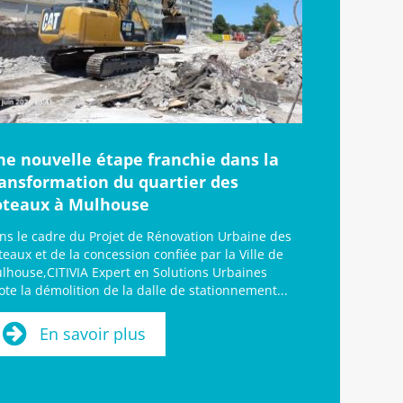
ne nouvelle étape franchie dans la
ransformation du quartier des
oteaux à Mulhouse
ns le cadre du Projet de Rénovation Urbaine des
teaux et de la concession confiée par la Ville de
lhouse,CITIVIA Expert en Solutions Urbaines
lote la démolition de la dalle de stationnement...
En savoir plus