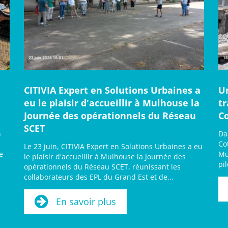
CITIVIA Expert en Solutions Urbaines a
U
eu le plaisir d'accueillir à Mulhouse la
t
Journée des opérationnels du Réseau
C
SCET
n
Da
Co
Le 23 juin, CITIVIA Expert en Solutions Urbaines a eu
e
Mu
le plaisir d'accueillir à Mulhouse la Journée des
pi
opérationnels du Réseau SCET, réunissant les
collaborateurs des EPL du Grand Est et de...
En savoir plus