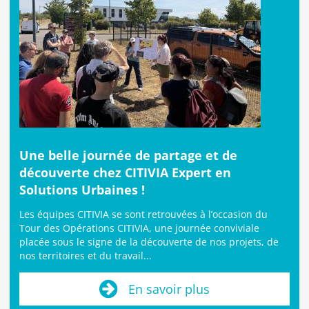
Une belle journée de partage et de
découverte chez CITIVIA Expert en
Solutions Urbaines !
Les équipes CITIVIA se sont retrouvées à l’occasion du
Tour des Opérations CITIVIA, une journée conviviale
placée sous le signe de la découverte de nos projets, de
nos territoires et du travail...
En savoir plus