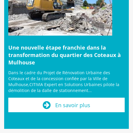
Une nouvelle étape franchie dans la
transformation du quartier des Coteaux à
Mulhouse
Dans le cadre du Projet de Rénovation Urbaine des
Coteaux et de la concession confiée par la Ville de
Mulhouse,CITIVIA Expert en Solutions Urbaines pilote la
démolition de la dalle de stationnement...
En savoir plus