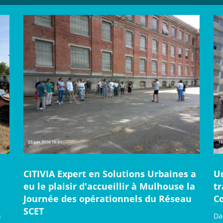
CITIVIA Expert en Solutions Urbaines a
U
eu le plaisir d'accueillir à Mulhouse la
t
Journée des opérationnels du Réseau
C
SCET
n
Da