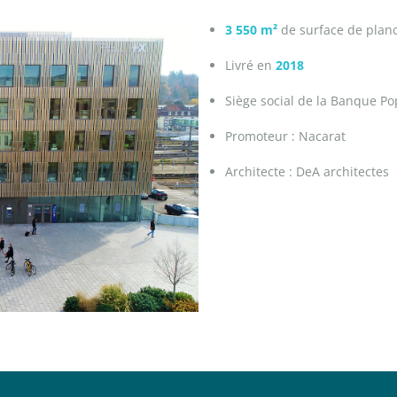
3 550 m²
de surface de plan
Livré en
2018
Siège social de la Banque P
Promoteur : Nacarat
Architecte : DeA architectes