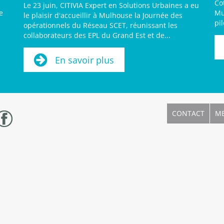
Co
Le 23 juin, CITIVIA Expert en Solutions Urbaines a eu
e
Mu
le plaisir d'accueillir à Mulhouse la Journée des
pi
opérationnels du Réseau SCET, réunissant les
collaborateurs des EPL du Grand Est et de...
En savoir plus
CONTACT
ME