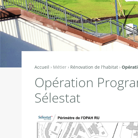
Accueil
›
Métier
›
Rénovation de l'habitat
›
Opérati
Vous
Opération Program
êtes
ici
Sélestat