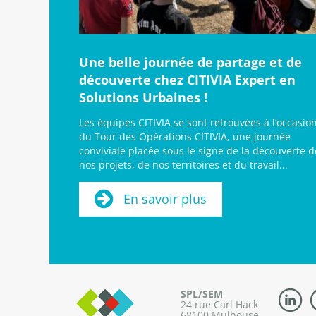
Une belle journée de partage et de
découverte chez CITIVIA Expert en
Solutions Urbaines !
Les équipes CITIVIA se sont retrouvées à l’occasio
du Tour des Opérations CITIVIA, une journée
conviviale placée sous le signe de la découverte d
nos projets, de nos territoires et du travail...
En savoir plus
SPL/SEM
24 rue Carl Hack
68100 Mulhouse