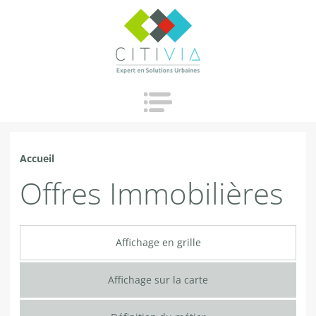
Jump to navigation
Accueil
Vous
Offres Immobilières
êtes
ici
Affichage en grille
Affichage sur la carte