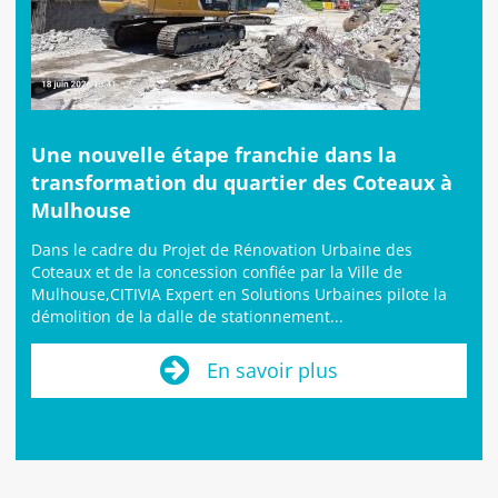
Une nouvelle étape franchie dans la
transformation du quartier des Coteaux à
Mulhouse
Dans le cadre du Projet de Rénovation Urbaine des
Coteaux et de la concession confiée par la Ville de
Mulhouse,CITIVIA Expert en Solutions Urbaines pilote la
démolition de la dalle de stationnement...
En savoir plus