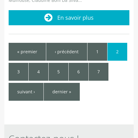
Mulhouse, Claudine Boni Da Silva...
En savoir plus
Pages
« premier
‹ précédent
1
2
3
4
5
6
7
suivant ›
dernier »