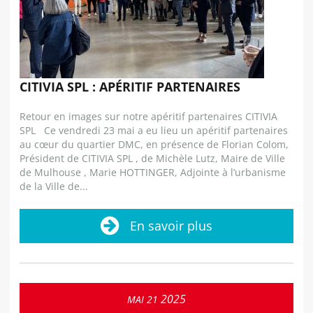
CITIVIA SPL : APÉRITIF PARTENAIRES
Retour en images sur notre apéritif partenaires CITIVIA
SPL Ce vendredi 23 mai a eu lieu un apéritif partenaires
au cœur du quartier DMC, en présence de Florian Colom,
Président de CITIVIA SPL , de Michèle Lutz, Maire de Ville
de Mulhouse , Marie HOTTINGER, Adjointe à l’urbanisme
de la Ville de...
En savoir plus
2025
MAI
21