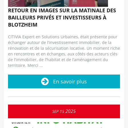
RETOUR EN IMAGES SUR LA MATINALE DES
BAILLEURS PRIVÉS ET INVESTISSEURS À
BLOTZHEIM
CITIVIA Expert en Solutions Urbaines, était présente pour
échanger autour de l’investissement immobilier, de la
rénovation et de la sécurisation locative. Un moment riche
en rencontres et en échanges, aux côtés des acteurs clés
de l’immobilier, de l’habitat et de l’aménagement du
territoire. Merci ...
En savoir plus
2025
SEP
15