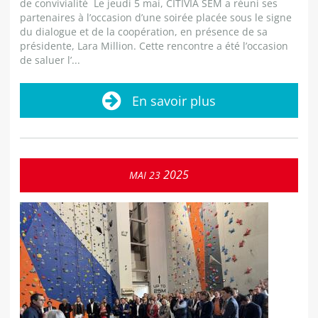
de convivialité Le jeudi 5 mai, CITIVIA SEM a réuni ses
partenaires à l’occasion d’une soirée placée sous le signe
du dialogue et de la coopération, en présence de sa
présidente, Lara Million. Cette rencontre a été l’occasion
de saluer l’...
En savoir plus
2025
MAI
23