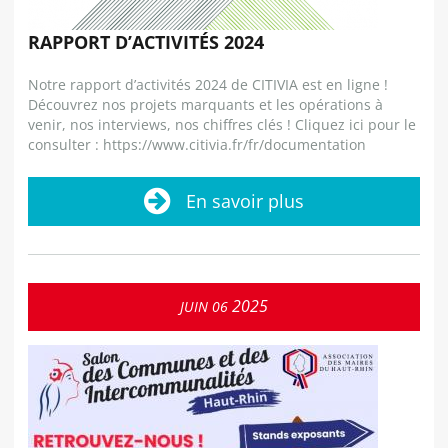
RAPPORT D’ACTIVITÉS 2024
Notre rapport d’activités 2024 de CITIVIA est en ligne !
Découvrez nos projets marquants et les opérations à
venir, nos interviews, nos chiffres clés ! Cliquez ici pour le
consulter : https://www.citivia.fr/fr/documentation
En savoir plus
2025
JUIN
06