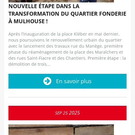
NOUVELLE ÉTAPE DANS LA
TRANSFORMATION DU QUARTIER FONDERIE
À MULHOUSE !
Après l’inauguration de la place Kléber en mai dernier,
nous poursuivons le renouvellement urbain du quartier
avec le lancement des travaux rue du Manège, première
phase du réaménagement de la place des Maraîchers et
des rues Saint-Fiacre et des Chantiers. Première étape : la
démolition de trois...
En savoir plus
2025
SEP
25