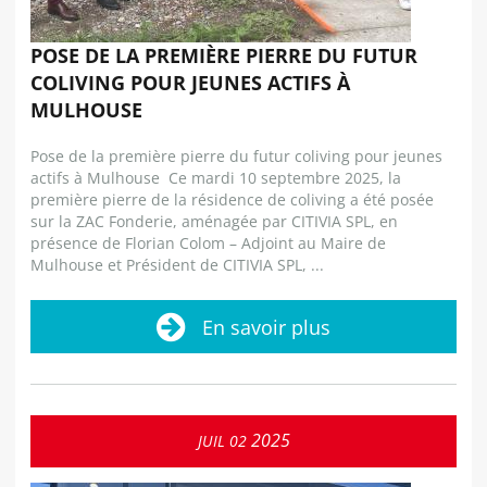
POSE DE LA PREMIÈRE PIERRE DU FUTUR
COLIVING POUR JEUNES ACTIFS À
MULHOUSE
Pose de la première pierre du futur coliving pour jeunes
actifs à Mulhouse Ce mardi 10 septembre 2025, la
première pierre de la résidence de coliving a été posée
sur la ZAC Fonderie, aménagée par CITIVIA SPL, en
présence de Florian Colom – Adjoint au Maire de
Mulhouse et Président de CITIVIA SPL, ...
En savoir plus
2025
JUIL
02