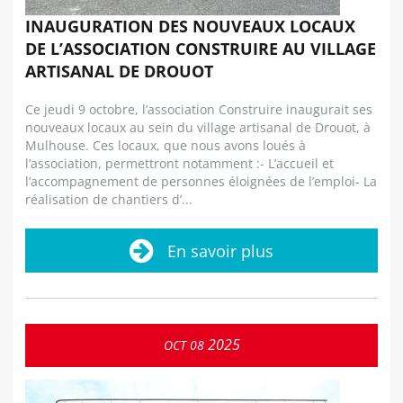
INAUGURATION DES NOUVEAUX LOCAUX
DE L’ASSOCIATION CONSTRUIRE AU VILLAGE
ARTISANAL DE DROUOT
Ce jeudi 9 octobre, l’association Construire inaugurait ses
nouveaux locaux au sein du village artisanal de Drouot, à
Mulhouse. Ces locaux, que nous avons loués à
l’association, permettront notamment :- L’accueil et
l’accompagnement de personnes éloignées de l’emploi- La
réalisation de chantiers d’...
En savoir plus
2025
OCT
08