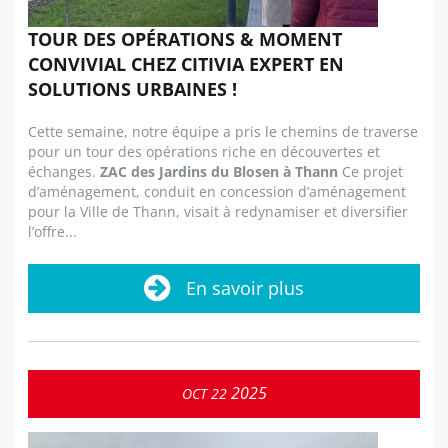
TOUR DES OPÉRATIONS & MOMENT
CONVIVIAL CHEZ CITIVIA EXPERT EN
SOLUTIONS URBAINES !
Cette semaine, notre équipe a pris le chemins de traverse
pour un tour des opérations riche en découvertes et
échanges.
ZAC des Jardins du Blosen à Thann
Ce projet
d’aménagement, conduit en concession d’aménagement
pour la Ville de Thann, visait à redynamiser et diversifier
l’offre...
En savoir plus
2025
OCT
22