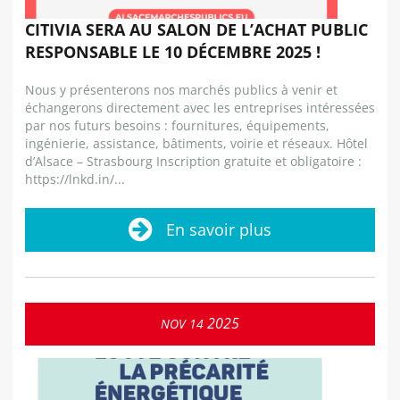
CITIVIA SERA AU SALON DE L’ACHAT PUBLIC
RESPONSABLE LE 10 DÉCEMBRE 2025 !
Nous y présenterons nos marchés publics à venir et
échangerons directement avec les entreprises intéressées
par nos futurs besoins : fournitures, équipements,
ingénierie, assistance, bâtiments, voirie et réseaux. Hôtel
d’Alsace – Strasbourg Inscription gratuite et obligatoire :
https://lnkd.in/...
En savoir plus
2025
NOV
14