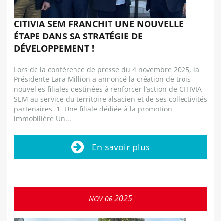
CITIVIA SEM FRANCHIT UNE NOUVELLE
ÉTAPE DANS SA STRATÉGIE DE
DÉVELOPPEMENT !
Lors de la conférence de presse du 4 novembre 2025, la
Présidente Lara Million a annoncé la création de trois
nouvelles filiales destinées à renforcer l’action de CITIVIA
SEM au service du territoire alsacien et de ses collectivités
partenaires. 1. Une filiale dédiée à la promotion
immobilière Un...
En savoir plus
2025
NOV
06